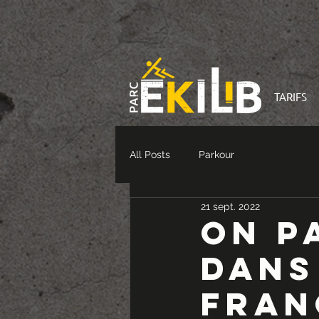
TARIFS
All Posts
Parkour
21 sept. 2022
On p
dans
Fran