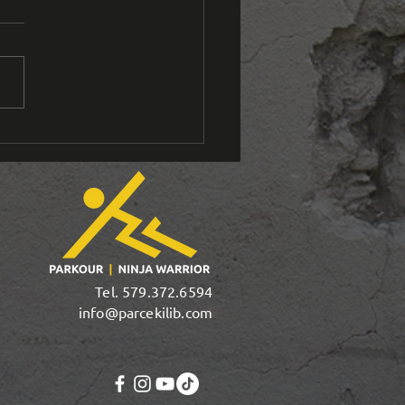
tour sur
tre
mpétition
Q de Ninja
rrior – 22-23
vrier 2025
Tel. 579.372.6594
info@parcekilib.com