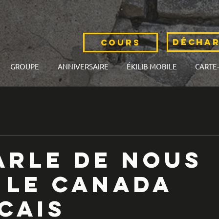
Décha
COURS
GROUPE
ANNIVERSAIRE
ÉKILIB MOBILE
CARTE
arle de nous
 le Canada
cais