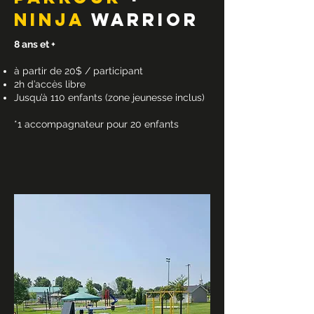
NINJA
WARRIOR
8 ans et +
à partir de 20$ / participant
2h d’accès libre
Jusqu’à 110 enfants (zone jeunesse inclus)
*1 accompagnateur pour 20 enfants