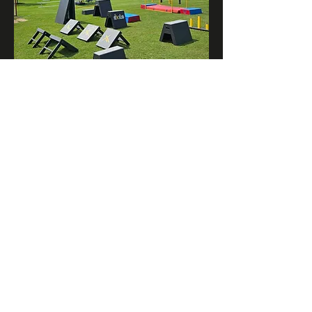
ÉKILIB
SUR LA
ROUTE
Nous venons vous voir dans votre école!
Blocs de 3h ou de 6h
200$/h + frais de transport
1 ou 2 animateur sur place
CONTACTEZ-NOUS
DÉCHARGE