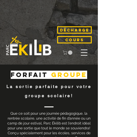
Décharge
COURS
Forfait
groupe
La sortie parfaite pour votre
groupe scolaire!
Que ce soit pour une journée pédagogique, la
rentrée scolaire, une activité de fin d’année ou un
camp de jour estival, Parc Ékilib est l'endroit idéal
pour une sortie que tout le monde se souviendra!
Conçu spécialement pour les écoles, services de