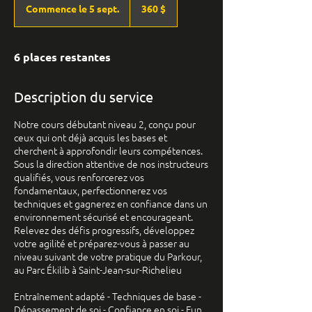
canadiens
Commence le 5 sept.
C
360 $
o
m
m
6 places restantes
e
n
c
Description du service
e
l
Notre cours débutant niveau 2, conçu pour
e
ceux qui ont déjà acquis les bases et
5
cherchent à approfondir leurs compétences.
s
Sous la direction attentive de nos instructeurs
e
qualifiés, vous renforcerez vos
p
fondamentaux, perfectionnerez vos
t
techniques et gagnerez en confiance dans un
.
environnement sécurisé et encourageant.
Relevez des défis progressifs, développez
votre agilité et préparez-vous à passer au
niveau suivant de votre pratique du Parkour,
au Parc Ékilib à Saint-Jean-sur-Richelieu
Entraînement adapté - Techniques de base -
Dépassement de soi - Confiance en soi - Fun