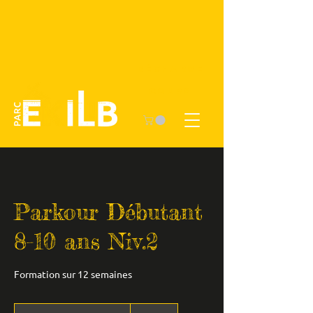
Décharge
COURS
Parkour Débutant
8-10 ans Niv.2
Formation sur 12 semaines
360 dollars