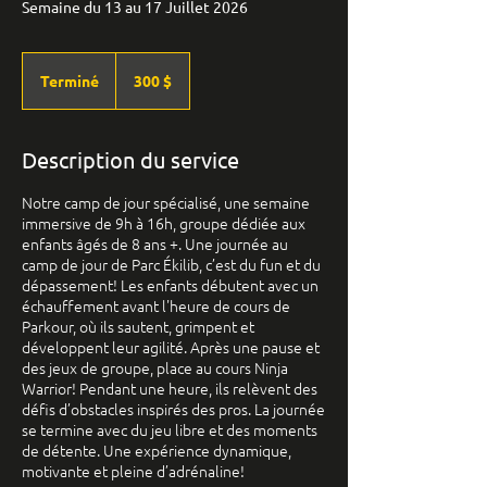
Semaine du 13 au 17 Juillet 2026
300 dollars
canadiens
Terminé
T
300 $
e
r
m
Description du service
i
n
Notre camp de jour spécialisé, une semaine
é
immersive de 9h à 16h, groupe dédiée aux
enfants âgés de 8 ans +. Une journée au
camp de jour de Parc Ékilib, c’est du fun et du
dépassement! Les enfants débutent avec un
échauffement avant l'heure de cours de
Parkour, où ils sautent, grimpent et
développent leur agilité. Après une pause et
des jeux de groupe, place au cours Ninja
Warrior! Pendant une heure, ils relèvent des
défis d’obstacles inspirés des pros. La journée
se termine avec du jeu libre et des moments
de détente. Une expérience dynamique,
motivante et pleine d’adrénaline!