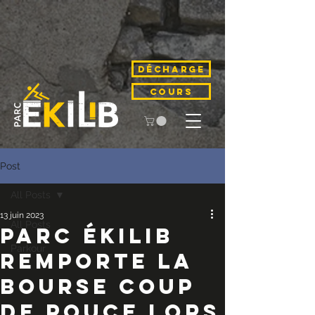
Décharge
COURS
Post
All Posts
13 juin 2023
All Posts
Parc Ékilib
Parkour
remporte la
Bourse Coup
de pouce lors